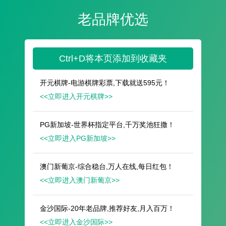
遥想公瑾当年，小乔初嫁了，雄姿英发。
羽扇纶巾，谈笑间，樯橹灰飞烟灭。
故国神游，多情应笑我，早生华发。
人生如梦，一尊还酹江月。